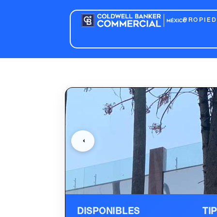
PROPIE
‹
DISPONIBLES
TI