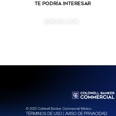
Te podría interesar
EDIFICIO NCR
ESTADO
DISPONIBLE
Ciudad de México
440.00 m²
© 2025 Coldwell Banker Commercial México.
TÉRMINOS DE USO
|
AVISO DE PRIVACIDAD