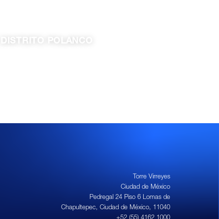
DISTRITO POLANCO
ESTADO
DISPONIBLE
Ciudad de México
6,811.00 m²
Torre Virreyes
Ciudad de México
Pedregal 24 Piso 6 Lomas de
Chapultepec, Ciudad de México, 11040
+52 (55) 4162 1000