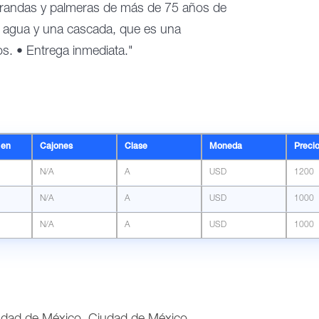
arandas y palmeras de más de 75 años de
 agua y una cascada, que es una
os. • Entrega inmediata."
 en
Cajones
Clase
Moneda
Preci
N/A
A
USD
1200
N/A
A
USD
1000
N/A
A
USD
1000