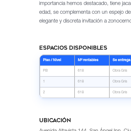
importancia hemos destacado, tiene jac
edad, se complementa con un espejo de
elegante y discreta invitación a zonocern
Espacios disponibles
Piso / Nivel
M² rentables
Se entrega
PB
618
Obra Gris
1
618
Obra Gris
2
618
Obra Gris
Ubicación