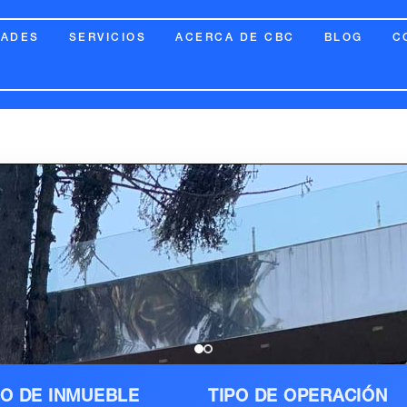
DADES
SERVICIOS
ACERCA DE CBC
BLOG
C
PO DE INMUEBLE
TIPO DE OPERACIÓN