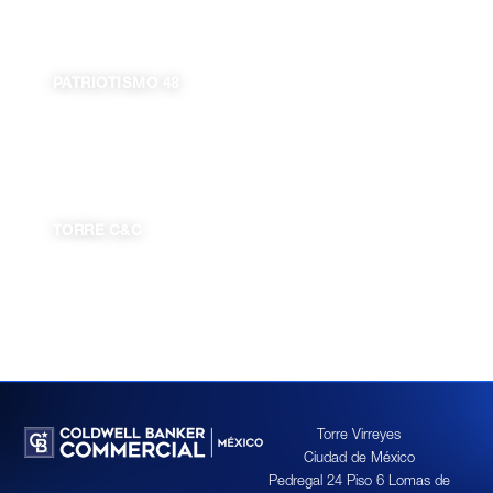
PATRIOTISMO 48
ESTADO
DISPONIBLE
Ciudad de México
2,358.00 m²
TORRE C&C
ESTADO
DISPONIBLE
Jalisco
128.91 m²
Torre Virreyes
Ciudad de México
Pedregal 24 Piso 6 Lomas de