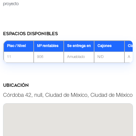
proyecto
Espacios disponibles
Piso / Nivel
M² rentables
Se entrega en
Cajones
Clas
11
906
Amueblado
N/D
A
Ubicación
Córdoba 42, null, Ciudad de México, Ciudad de México