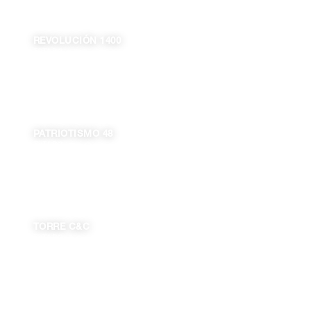
REVOLUCIÓN 1400
ESTADO
DISPONIBLE
Ciudad de México
505.00 m²
PATRIOTISMO 48
ESTADO
DISPONIBLE
Ciudad de México
2,358.00 m²
TORRE C&C
ESTADO
DISPONIBLE
Jalisco
128.91 m²