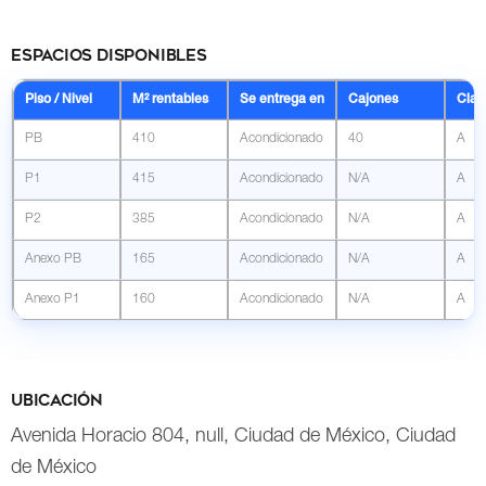
Espacios disponibles
Piso / Nivel
M² rentables
Se entrega en
Cajones
Clas
PB
410
Acondicionado
40
A
P1
415
Acondicionado
N/A
A
P2
385
Acondicionado
N/A
A
Anexo PB
165
Acondicionado
N/A
A
Anexo P1
160
Acondicionado
N/A
A
Ubicación
Avenida Horacio 804, null, Ciudad de México, Ciudad
de México